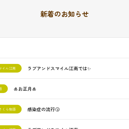
新着のお知らせ
ラブアンドスマイル江南では✨
マイル江南
🎍お正月🎍
語
感染症の流行🤧
さくら物語