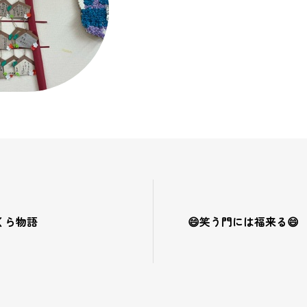
くら物語
😄笑う門には福来る😄