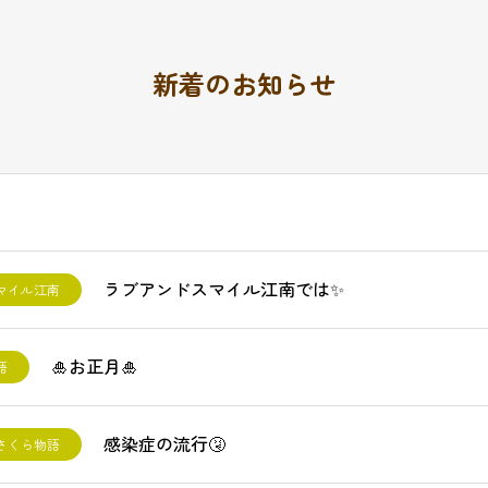
新着のお知らせ
ラブアンドスマイル江南では✨
マイル江南
🎍お正月🎍
語
感染症の流行🤧
さくら物語